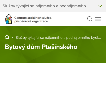
Služby týkající se nájemního a podnájemního bydlení
Služby týkající se nájemního a podnájemního bydlení
Bytový dům Ptašínského