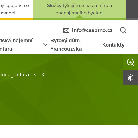
by spojené se
Služby týkající se nájemního a
 pomoci
podnájemního bydlení
info@cssbrno.cz
tská nájemní
Bytový dům
Kontakty
ntura
Francouzská
Zvětši
mní agentura
Kontakt
Vysoký 