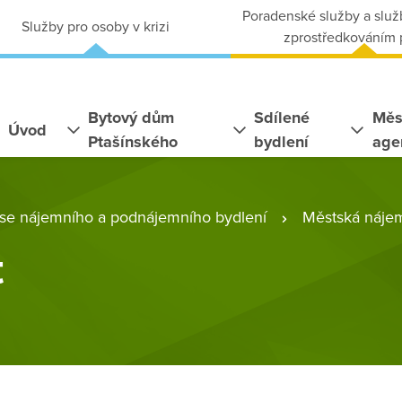
Poradenské služby a služ
Služby pro osoby v krizi
zprostředkováním
Bytový dům
Sdílené
Měs
Úvod
Ptašínského
bydlení
age
í se nájemního a podnájemního bydlení
Městská náje
t