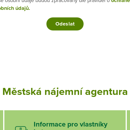
e osobní údaje budou zpracovány dle pravidel o
ochraně
bních údajů.
Městská nájemní agentura
Informace pro vlastníky