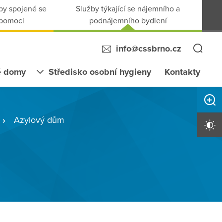
by spojené se
Služby týkající se nájemního a
 pomoci
podnájemního bydlení
info@cssbrno.cz
é domy
Středisko osobní hygieny
Kontakty
Zvětši
Azylový dům
Vysoký 