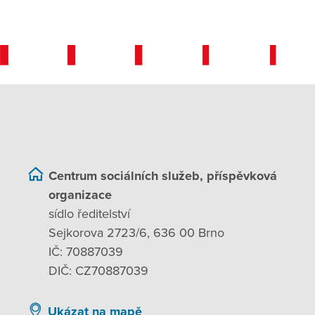
Způsob zajišťování úkonů jednotlivých základních
či
Naplnění základních činností ze zákona
Centrum sociálních služeb, příspěvková
základní sociální poradenství
organizace
sídlo ředitelství
Sejkorova 2723/6, 636 00 Brno
IČ: 70887039
DIČ: CZ70887039
poskytnutí stravy nebo pomoc při zajištění stravy
Ukázat na mapě