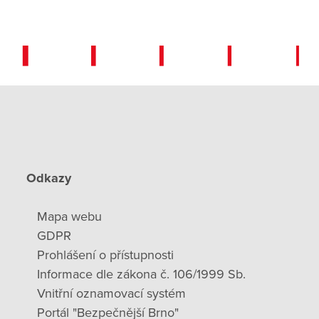
nností služby
Odkazy
Mapa webu
GDPR
Pracovní doba soc. praco
Prohlášení o přístupnosti
Informace dle zákona č. 106/1999 Sb.
Vnitřní oznamovací systém
Portál "Bezpečnější Brno"