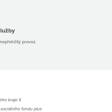
služby
nepřetržitý provoz.
o kraje II.
ociálního fondu plus