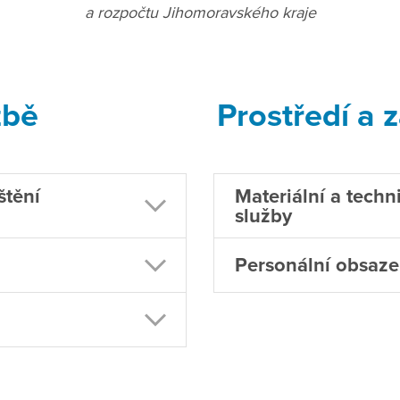
a rozpočtu Jihomoravského kraje
žbě
Prostředí a 
štění
Materiální a techn
služby
Personální obsaze