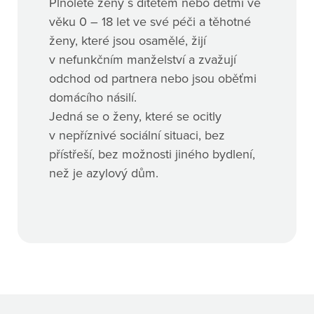
Plnoleté ženy s dítětem nebo dětmi ve
věku 0 – 18 let ve své péči a těhotné
ženy, které jsou osamělé, žijí
v nefunkčním manželství a zvažují
odchod od partnera nebo jsou oběťmi
domácího násilí.
Jedná se o ženy, které se ocitly
v nepříznivé sociální situaci, bez
přístřeší, bez možnosti jiného bydlení,
než je azylový dům.