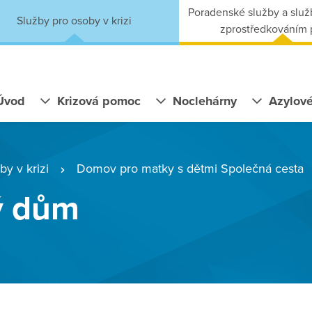
Poradenské služby a služ
Služby pro osoby v krizi
zprostředkováním
Úvod
Krizová pomoc
Noclehárny
Azylov
y v krizi
Domov pro matky s dětmi Společná cesta
ý dům