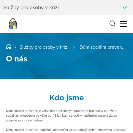
Služby pro osoby v krizi
Služby pro osoby v krizi
Dům sociální prevence, Podnásepní
O nás
Kdo jsme
Dům sociální prevence je zařízení s nepřetržitým provozem pro osoby ohrožené
sociálním vyloučením ve věku od 18 let, kteří se ocitli v nepříznivé sociální situaci
spojené se ztrátou bydlení.
Dům sociální prevence umožňuje uživatelům vícestupňový systém krizového ubytování.